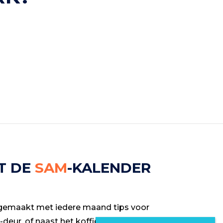
T DE
SAM
-KALENDER
 gemaakt met iedere maand tips voor
deur, of naast het koffieapparaat en