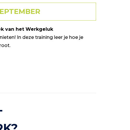
SEPTEMBER
k van het Werkgeluk
eten! In deze training leer je hoe je
root.
T
RK?